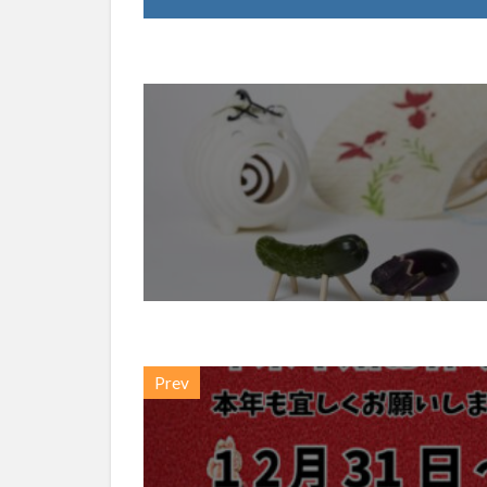
2021
年8月
13日
（土）
～
2021
年8月
16日
（火）
2.1
買取ゲ
ット岐
阜店・
大垣店
Prev
は、8
月17
日
（水）