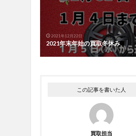
より通
常営業
2.2
ガレー
ジゲッ
2021年12月22日
2021年末年始の買取冬休み
ト名古
屋緑店
は、8
月16
日
（火）
定休日
この記事を書いた人
で8月
17日
（水）
より通
常営業
となり
買取担当
ます。