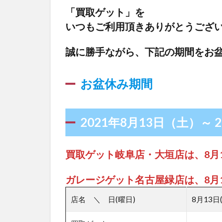
取ゲ
「買取ゲット」を
ッ
いつもご利用頂きありがとうござ
ト」
をい
誠に勝手ながら、下記の期間をお
つも
ご利
用頂
お盆休み期間
きあ
りが
とう
2021年8月13日（土）～ 
ござ
いま
す。
買取ゲット岐阜店・大垣店は、8月
0.2
誠に
ガレージゲット名古屋緑店は、8月
勝手
店名 ＼ 日(曜日)
8月13日
なが
ら、