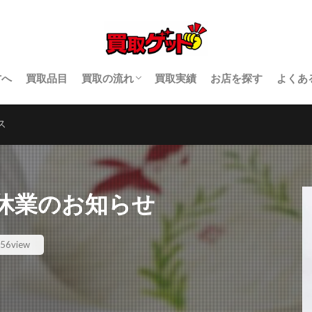
店頭買取
出張買取
宅配買取
買取休業
検索
方へ
買取品目
買取の流れ
買取実績
お店を探す
よくあ
店頭買取
出張買取
宅配買取
ス
み休業のお知らせ
56view