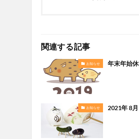
2.3
休業
期間
中は
ご不
関連する記事
便を
おか
けい
年末年始休
お知らせ
たし
ます
が、
2.4
ご了
2021年
承く
お知らせ
ださ
いま
すよ
うお