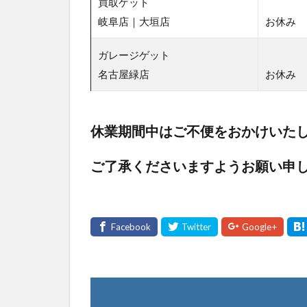
下記
買取ゲット
の期
岐阜店｜大垣店
お休み
間を
お盆
ガレージゲット
休み
名古屋緑店
お休み
とさ
せて
いた
だき
休業期間中はご不便をおかけいた
ま
す。
ご了承くださいますようお願い申
1
お
盆
休
み
期
間
2